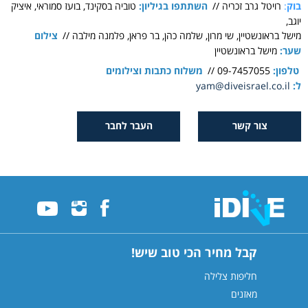
בוק
:
רויטל גרב זכריה //
השתתפו בגיליון:
טוביה בסקינד,
בועז סמוראי, איציק
יוגב,
מישל בראונשטיין, שי מרון, שלמה כהן, בר פראן,
פלמנה מילבה
//
צילום
שער:
מישל בראונשטיין
טלפון:
09-7457055
//
משלוח כתבות וצילומים
ל:
yam@diveisrael.co.il
צור קשר
העבר לחבר
קבל מחיר הכי טוב שיש!
חליפות צלילה
מאזנים