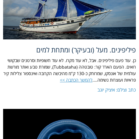
פיליפינים. מעל (ובעיקר) ומתחת למים
כן. עוד פעם פיליפינים. אבל, לא עוד מקרו. לא עוד חשופיות וסרטנים שבקושי
רואים. הפעם הארד קור: טובטהה (Tubbataha), שמורת טבע ואתר מורשת
עולמית של אונסקו, שמרוחק כ-130 ק"מ מהיבשה הקרובה ואינספור צלילות קיר
פראיות ועוצרות נשימה....
להמשך הכתבה >>
כתב וצילם: איציק יוגב