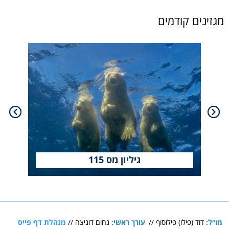
מגזינים קודמים
גיליון מס 115
מו״ל:
דוד (פילו) פילוסוף
//
עורך ראשי:
נחום דוניצה
//
מנהלת דף פייס