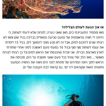
אז איך הגעת לעולם הצלילה?
מאז ומתמיד התעניינתי בים, מאז שאני נערה, למרות שלא ידעתי לשחות, כי
הייתה לי חוויה טראומטית של כמעט טביעה פטאלית בבריכה בגיל שש ומאז לא
רציתי שנים להיכנס למים, אבל זה לא מנע ממני להמשך לים. בגיל 15 לימדתי
את עצמי לשחות סוף סוף ובגיל 16 נסעתי פעם ראשונה לסיני אחרי שחזרתי
לארץ מארצות הברית. אני זוכרת שהכנסתי את הראש למים וכל כך רציתי לצרוח
מאושר... מאז הלב שלי צוהל בכל פעם שאני חושבת על הים, מכניסה את
הראש לתוך היופי המדהים של מתחת לפני הים וחווה את החוויה הכמעט
מיסטית הזאת שקוראים לה ׳ים׳. גם קראתי לבת הקטנה שלי ים.