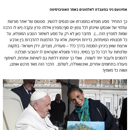
אחינועם ניני במעבדה לאלמוגים באתר האוניברסיטה
כך התחיל מסע מופלא במסגרתו אנו מנסים להשיג סטטוס של ׳אתר מורשת
עולמי׳ של אונסקו שיינתן לכל צפון ים סוף,/מפרץ אילת/ פרץ עקבה (יש לו הרבה
שמות למפרץ הזה...). מדובר כאן לא רק על מסע לשימור הטבע המופלא, על
כל תכונותיו המיוחדות, נדירות ויפייפות, אלא על הזדמנות להדברות בין ארבע
ארצות שאין ביניהן הסכמה בדרך כלל – סעודיה, מצרים, ירדן וישראל- בתקווה
שלפחות על דבר כל כך בסיסי, נהדר ומופלא שקוראים לו ׳הטבע׳ תוכלנה
להסכים ולעבוד יחד לשמרו. ואולי כך יפתחו דלתות גם לשיחות אחרות, לשיתוף
פעולה בתחומים אחרים, ואינשאללה, לשלום. הדבר הזה מאד מרגש אותנו,
ושווה כל מאמץ!