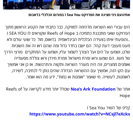
אחינועם ניני מציגה את הפרויקט I Sea You בפורום הכלכלי בדאבוס
הים עבורי הוא השראה מדהימה למוזיקה. כבר כתבתי את הקטע הראשון מתוך
הפרויקט שאני מתכננת כתמיכה ב Reefs of Hope שקוראים לו I SEA YOU
..והופעתי איתו בוועידה הכלכלית הבינלאומית בדאווס, מול כל שועי עולם ולא
מעט מעצבי דעת קהל. הם ישבו בחדר גדול ומה שהם ראו זה את השוניות
שלנו, ושמעו על הים ועל הצורך לשמור עליו, ושמעו על המחקרים פורצי הדרך
של מעוז. הם שמעו וראו זמרת מישראל וזמרת מירדן וראו צוללת מסעודיה
ואומנים ממצרים, וזה היה מעורר השראה ותקווה והתרגשות. אז כן אני אמשיך
עם הקו הזה, אמשיך עם ההשראה הגדולה שהים נותן לי לכתיבה, לשירה,
לאומנות, לעשייה. מי שאמר "אומנות או נמות", ידע מה הוא אומר.
אתר של
Noa’s Ark Foundation
שכולל יותר מידע לקריאה על Reefs of
Hope
קליפ של השיר I Sea You
https://www.youtube.com/watch?v=NCsjl7eXcks