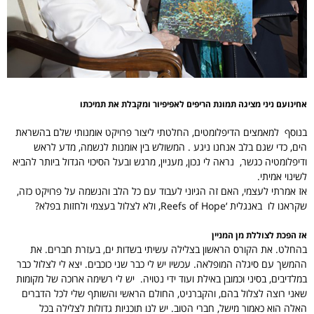
אחינועם ניני מציגה תמונת הריפים לאפיפיור ומקבלת את תמיכתו
בנוסף למאמצים הדיפלומטים, החלטתי ליצור פרויקט אומנותי שלם בהשראת
הים, כדי שגם בלב אנחנו ניגע . המשולש בין אומנות לנשמה, מדע לראש
ודיפלומטיה כגשר, נראה לי נכון, מעניין, מרגש ובעל הסיכוי הגדול ביותר להביא
לשינוי אמיתי.
אז אמרתי לעצמי, האם זה הגיוני לעבוד עם כל הלב והנשמה על פרויקט כזה,
שקראנו לו באנגלית ‘Reefs of Hope, ולא לצלול בעצמי ולחזות בפלא?
אז הפכת לצוללת מן המניין
בהחלט. את הקורס הראשון בצלילה עשיתי בשדות ים, בעזרת חברים. את
ההמשך עם סיגלה המופלאה. עכשיו יש לי כבר שני כוכבים. יצא לי לצלול כבר
במלדיבים, בסיני וכמובן באילת ועוד ידי נטויה. יש לי רשימה ארוכה של מקומות
שאני רוצה לצלול בהם, והקברניט, החולם הראשי והשותף שלי לכל הדברים
האלה הוא כאמור מישל, חברי הטוב. יש לנו תוכניות גדולות לצלילה בכל