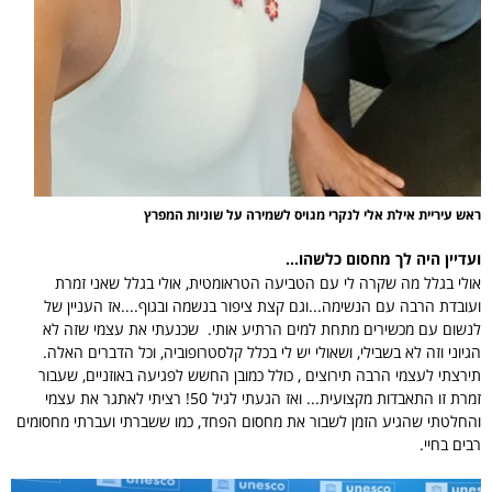
ראש עיריית אילת אלי לנקרי מגויס לשמירה על שוניות המפרץ
ועדיין היה לך מחסום כלשהו...
אולי בגלל מה שקרה לי עם הטביעה הטראומטית, אולי בגלל שאני זמרת
ועובדת הרבה עם הנשימה...וגם קצת ציפור בנשמה ובגוף....אז העניין של
לנשום עם מכשירים מתחת למים הרתיע אותי. שכנעתי את עצמי שזה לא
הגיוני וזה לא בשבילי, ושאולי יש לי בכלל קלסטרופוביה, וכל הדברים האלה.
תירצתי לעצמי הרבה תירוצים , כולל כמובן החשש לפגיעה באוזניים, שעבור
זמרת זו התאבדות מקצועית... ואז הגעתי לגיל 50! רציתי לאתגר את עצמי
והחלטתי שהגיע הזמן לשבור את מחסום הפחד, כמו ששברתי ועברתי מחסומים
רבים בחיי.