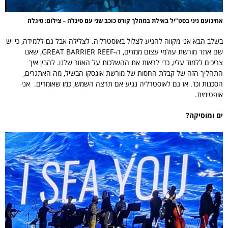
אחינועם ניני בסט"יל באילת במהלך קורס כוכב שני עם סיגלה – צילום: סיגלה
בשלב הבא אני מקווה להגיע לצלול באוסטרליה. לצלילה אבל גם ללמידה, כי יש
שם אתר מורשת עולמי עצום ממדים, ה-GREAT BARRIER REEF, שאנו
צריכים ללמוד עליו, כדי לראות את ההשלכות על האזור שלנו. להבין איך
התהליך הזה של קבלת החסות של מורשת אונסקו הבשיל, מה האתגרים,
הסכנות וכו'. אז גם לאוסטרליה נגיע אם תרצה השמש, כמו שאומרים. אני
אופטימית.
ים ומוסיקה?