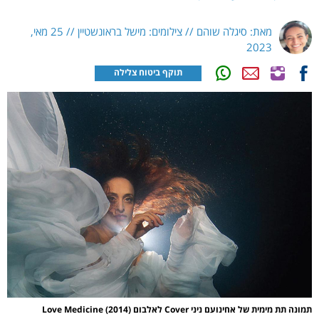
מאת: סיגלה שוהם // צילומים: מישל בראונשטיין // 25 מאי,
2023
תוקף ביטוח צלילה
תמונה תת מימית של אחינועם ניני Cover לאלבום Love Medicine (2014)