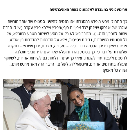
אחינועם ניני במעבדה לאלמוגים באתר האוניברסיטה
כך התחיל מסע מופלא במסגרתו אנו מנסים להשיג סטטוס של ׳אתר מורשת
עולמי׳ של אונסקו שיינתן לכל צפון ים סוף,/מפרץ אילת/ פרץ עקבה (יש לו הרבה
שמות למפרץ הזה...). מדובר כאן לא רק על מסע לשימור הטבע המופלא, על
כל תכונותיו המיוחדות, נדירות ויפייפות, אלא על הזדמנות להדברות בין ארבע
ארצות שאין ביניהן הסכמה בדרך כלל – סעודיה, מצרים, ירדן וישראל- בתקווה
שלפחות על דבר כל כך בסיסי, נהדר ומופלא שקוראים לו ׳הטבע׳ תוכלנה
להסכים ולעבוד יחד לשמרו. ואולי כך יפתחו דלתות גם לשיחות אחרות, לשיתוף
פעולה בתחומים אחרים, ואינשאללה, לשלום. הדבר הזה מאד מרגש אותנו,
ושווה כל מאמץ!