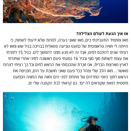
אז איך הגעת לעולם הצלילה?
מאז ומתמיד התעניינתי בים, מאז שאני נערה, למרות שלא ידעתי לשחות, כי
הייתה לי חוויה טראומטית של כמעט טביעה פטאלית בבריכה בגיל שש ומאז לא
רציתי שנים להיכנס למים, אבל זה לא מנע ממני להמשך לים. בגיל 15 לימדתי
את עצמי לשחות סוף סוף ובגיל 16 נסעתי פעם ראשונה לסיני אחרי שחזרתי
לארץ מארצות הברית. אני זוכרת שהכנסתי את הראש למים וכל כך רציתי לצרוח
מאושר... מאז הלב שלי צוהל בכל פעם שאני חושבת על הים, מכניסה את
הראש לתוך היופי המדהים של מתחת לפני הים וחווה את החוויה הכמעט
מיסטית הזאת שקוראים לה ׳ים׳. גם קראתי לבת הקטנה שלי ים.