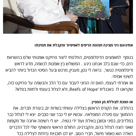
אחינועם ניני מציגה תמונת הריפים לאפיפיור ומקבלת את תמיכתו
בנוסף למאמצים הדיפלומטים, החלטתי ליצור פרויקט אומנותי שלם בהשראת
הים, כדי שגם בלב אנחנו ניגע . המשולש בין אומנות לנשמה, מדע לראש
ודיפלומטיה כגשר, נראה לי נכון, מעניין, מרגש ובעל הסיכוי הגדול ביותר להביא
לשינוי אמיתי.
אז אמרתי לעצמי, האם זה הגיוני לעבוד עם כל הלב והנשמה על פרויקט כזה,
שקראנו לו באנגלית ‘Reefs of Hope, ולא לצלול בעצמי ולחזות בפלא?
אז הפכת לצוללת מן המניין
בהחלט. את הקורס הראשון בצלילה עשיתי בשדות ים, בעזרת חברים. את
ההמשך עם סיגלה המופלאה. עכשיו יש לי כבר שני כוכבים. יצא לי לצלול כבר
במלדיבים, בסיני וכמובן באילת ועוד ידי נטויה. יש לי רשימה ארוכה של מקומות
שאני רוצה לצלול בהם, והקברניט, החולם הראשי והשותף שלי לכל הדברים
האלה הוא כאמור מישל, חברי הטוב. יש לנו תוכניות גדולות לצלילה בכל