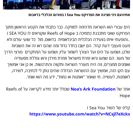
אחינועם ניני מציגה את הפרויקט I Sea You בפורום הכלכלי בדאבוס
הים עבורי הוא השראה מדהימה למוזיקה. כבר כתבתי את הקטע הראשון מתוך
הפרויקט שאני מתכננת כתמיכה ב Reefs of Hope שקוראים לו I SEA YOU
..והופעתי איתו בוועידה הכלכלית הבינלאומית בדאווס, מול כל שועי עולם ולא
מעט מעצבי דעת קהל. הם ישבו בחדר גדול ומה שהם ראו זה את השוניות
שלנו, ושמעו על הים ועל הצורך לשמור עליו, ושמעו על המחקרים פורצי הדרך
של מעוז. הם שמעו וראו זמרת מישראל וזמרת מירדן וראו צוללת מסעודיה
ואומנים ממצרים, וזה היה מעורר השראה ותקווה והתרגשות. אז כן אני אמשיך
עם הקו הזה, אמשיך עם ההשראה הגדולה שהים נותן לי לכתיבה, לשירה,
לאומנות, לעשייה. מי שאמר "אומנות או נמות", ידע מה הוא אומר.
אתר של
Noa’s Ark Foundation
שכולל יותר מידע לקריאה על Reefs of
Hope
קליפ של השיר I Sea You
https://www.youtube.com/watch?v=NCsjl7eXcks