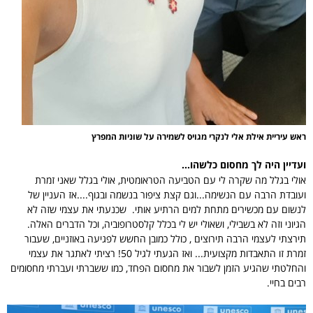
ראש עיריית אילת אלי לנקרי מגויס לשמירה על שוניות המפרץ
ועדיין היה לך מחסום כלשהו...
אולי בגלל מה שקרה לי עם הטביעה הטראומטית, אולי בגלל שאני זמרת
ועובדת הרבה עם הנשימה...וגם קצת ציפור בנשמה ובגוף....אז העניין של
לנשום עם מכשירים מתחת למים הרתיע אותי. שכנעתי את עצמי שזה לא
הגיוני וזה לא בשבילי, ושאולי יש לי בכלל קלסטרופוביה, וכל הדברים האלה.
תירצתי לעצמי הרבה תירוצים , כולל כמובן החשש לפגיעה באוזניים, שעבור
זמרת זו התאבדות מקצועית... ואז הגעתי לגיל 50! רציתי לאתגר את עצמי
והחלטתי שהגיע הזמן לשבור את מחסום הפחד, כמו ששברתי ועברתי מחסומים
רבים בחיי.