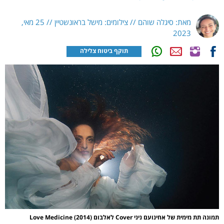
מאת: סיגלה שוהם // צילומים: מישל בראונשטיין // 25 מאי,
2023
תוקף ביטוח צלילה
תמונה תת מימית של אחינועם ניני Cover לאלבום Love Medicine (2014)