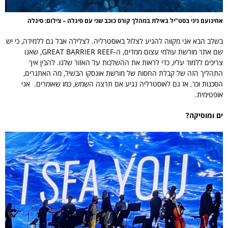
אחינועם ניני בסט"יל באילת במהלך קורס כוכב שני עם סיגלה – צילום: סיגלה
בשלב הבא אני מקווה להגיע לצלול באוסטרליה. לצלילה אבל גם ללמידה, כי יש
שם אתר מורשת עולמי עצום ממדים, ה-GREAT BARRIER REEF, שאנו
צריכים ללמוד עליו, כדי לראות את ההשלכות על האזור שלנו. להבין איך
התהליך הזה של קבלת החסות של מורשת אונסקו הבשיל, מה האתגרים,
הסכנות וכו'. אז גם לאוסטרליה נגיע אם תרצה השמש, כמו שאומרים. אני
אופטימית.
ים ומוסיקה?