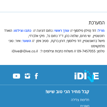
המערכת
מו״ל:
דוד (פילו) פילוסוף //
עורך ראשי:
נחום דוניצה //
כתבו וצילמו:
הוארד
רוזנשטיין, שי מרום, שלמה כהן, ד"ר נחום גל, מיקי אלברדי,
מישל בראונשטיין, דוד פילוסוף, דורון ברקת, סטיב ווימן //
השער:
איור: טוני
מלמקוויסט
טלפון: 09-7457055 // משלוח כתבות וצילומים ל: iDive@iDive.co.il
קבל מחיר הכי טוב שיש!
חליפות צלילה
מאזנים