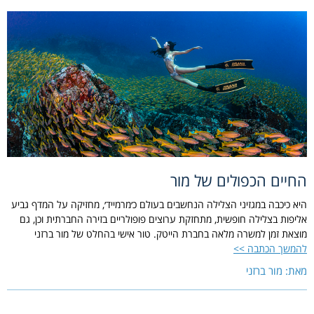
החיים הכפולים של מור
היא כיכבה במגזיני הצלילה הנחשבים בעולם כ׳מרמייד׳, מחזיקה על המדף גביע
אליפות בצלילה חופשית, מתחזקת ערוצים פופולריים בזירה החברתית וכן, גם
מוצאת זמן למשרה מלאה בחברת הייטק. טור אישי בהחלט של מור ברזני
להמשך הכתבה >>
מאת: מור ברזני