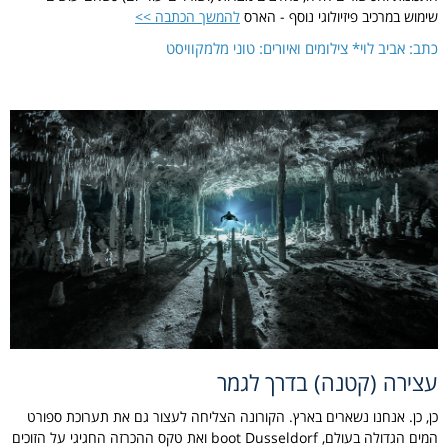
שימוש במרכיב פיזיולוגי נוסף - הארס
להמשך הכתבה >>
כתב: אביב לוי* צילומים ואיורים: טוני מלמקוויסט
עצירה (קטנה) בדרך לגמר
כן, כן. אנחנו נשארים בארץ. הקורונה הצליחה לעצור גם את תערוכת ספורט
המים הגדולה בעולם, boot Dusseldorf ואת טקס ההכרזה החגיגי על הזוכים