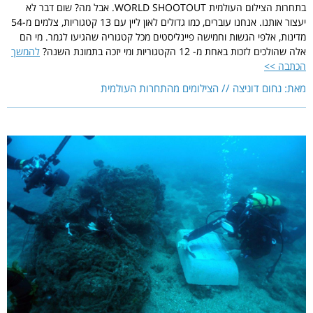
בתחרות הצילום העולמית WORLD SHOOTOUT. אבל מה? שום דבר לא
יעצור אותנו. אנחנו עוברים, כמו גדולים לאון ליין עם 13 קטגוריות, צלמים מ-54
מדינות, אלפי הגשות וחמישה פיינליסטים מכל קטגוריה שהגיעו לגמר. מי הם
אלה שהולכים לזכות באחת מ- 12 הקטגוריות ומי יזכה בתמונת השנה?
להמשך
הכתבה >>
מאת: נחום דוניצה // הצילומים מהתחרות העולמית