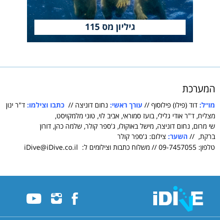
גיליון מס 115
המערכת
מו״ל:
דוד (פילו) פילוסוף //
עורך ראשי:
נחום דוניצה //
כתבו וצילמו:
ד"ר ינון
מצליח, ד"ר אודי גלילי, בועז סמוראי, אביב לוי, טוני מלמקויסט,
שי מרום, נחום דוניצה, מישל באוקולו, ג'ספר קולר, שלמה כהן, דורון
ברקת, //
השער:
צילום: ג'ספר קולר
טלפון: 09-7457055 // משלוח כתבות וצילומים ל: iDive@iDive.co.il