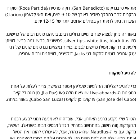
את איי סן בנדיקטו (San Benedicto), רוקה פרטידה(Roca Partida) וסוקורו
מבקרים לרוב במהלך טיולים באורך של 9-10 ימים, ואת האי קלאריון (Clarion)
המבודד, ניתן לראות רק בטיולים ארוכים יותר של 12-15 ימים.
באזור זה ניתן למצוא יצורים ימיים גדולים רבים, ביניהם סוגים רבים של כרישים,
כמו silver tips, white tips, black tips, פטישניים, כרישי נמר, כרישי לווייתן
ולעיתים רחוקות אפילו כרישים לבנים. באזור נמצאים גם סוגים שונים של דגי
ענק אחרים דוגמת להקות דגי Jacks, דולפינים, לווייתנים ורבים אחרים.
להגיע לסוקורו
כדי להגיע לצלילות החלומיות שעליהן אספר בהמשך, צריך לעלות על אחת
מספינות ה-Live-aboards שיוצאות מלה פאז (La Paz), סן חוזה דל קאבו
(San Jose del Cabo) או קאבו סן לוקאס (Cabo San Lucas), באזור באחה.
הטיול שלי נקבע ברגע האחרון, אבל, עובדה זו לא מנעה ממני לבצע הכנות
מדוקדקות (וזה חשוב, בהתחשב במרחק הגדול מבסיס הבית בישראל). ראשית,
בדקתי עם צי ה-Nautilus, שהוא נהדר, אבל, לא יכולתי להזמין את הטיול
איתם, מכיוון שלא היה להם מקום פנוי לתאריכים אליהם רציתי להצטרף. ואז,