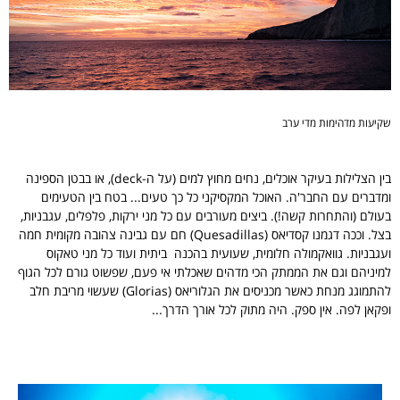
שקיעות מדהימות מדי ערב
בין הצלילות בעיקר אוכלים, נחים מחוץ למים (על ה-deck), או בבטן הספינה
ומדברים עם החבר'ה. האוכל המקסיקני כל כך טעים... בטח בין הטעימים
בעולם (והתחרות קשה!). ביצים מעורבים עם כל מני ירקות, פלפלים, עגבניות,
בצל. וככה דגמנו קסדיאס (Quesadillas) חם עם גבינה צהובה מקומית חמה
ועגבניות. גוואקמולה חלומית, שעועית בהכנה ביתית ועוד כל מני טאקוס
למיניהם וגם את הממתק הכי מדהים שאכלתי אי פעם, שפשוט גורם לכל הגוף
להתמוגג מנחת כאשר מכניסים את הגלוריאס (Glorias) שעשוי מריבת חלב
ופקאן לפה. אין ספק. היה מתוק לכל אורך הדרך...