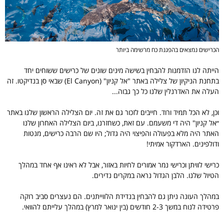
הכרישים נמצאים בהפגנת כח מרשימה ביותר
הייתה לנו הזדמנות להבחין בשישה מינים שונים של כרישים ששוחים יחד
בתחנת הניקיון של צלילה באתר "אל קניון" (El Canyon) שבאי סן בנדיקטו. זה
העלה את האדרנלין שלנו כל כך גבוה...
וכן, לא הכל תמיד ורוד. חייבים לזכור גם את זה. יום הצלילה הראשון שלנו באתר
״אל קניון" היה די משעמם. עם זאת, כשחזרנו, ביום הצלילה האחרון שלנו
האתר היה מלא בפעולה והפיצוי היה גדול; היו שם הרבה כרישים, מנטות
ודולפינים. הארדקור אמיתי!
כרישי לוויתן וכרישי נמר אמורים לחיות באזור, אבל לא ראינו אף אחד במהלך
הטיול שלנו. הלבן הגדול נראה במקרים נדירים.
במהלך העונה ניתן גם להבחין בנדידת הלווייתנים. הם נעצרים סביב רוקה
פרטידה לנוח במשך 2-3 חודשים (בין ינואר למרץ) במהלך עלייתם להוואי.