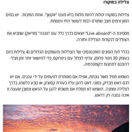
צלילה בסוקורו
צלילות בסוקורו יכולות להיות מלוות בלא מעט "אקשן". אחת הסיבות: יש במים
המון זרמים מצב שתורם רבות לעושר החי והצומח.
מספינת ה-“Live aboard” יוצאים בדרך כלל עם "פנגה" (זודיאק) שמביא את
הצוללים לנקודות הצלילה וחזרה.
בגלל לוח הזמנים האינטנסיבי של הצלילות והעומקים הגדולים (4 צלילות ביום
בעומק 30 מטר פלוס), עדיף לצלול עם ניטרוקס, כדי להישאר יותר זמן מבלי
להיכנס לתחנות דקומפרסיה.
השמש תמיד מאוד נוכחת, אפילו אם מוסתרת לפעמים על ידי עננים. אם יש
לכם ראש מבריק, כמוני, דאגו להגן עליו בעזרת קפוצ'ון, או כובע כלשהו, בדרך
לצלילה וממנה. השמש לא תסלח אם תשכחו להגן על הראש וכמובן שעצה זו
אינה נכונה רק לראש.