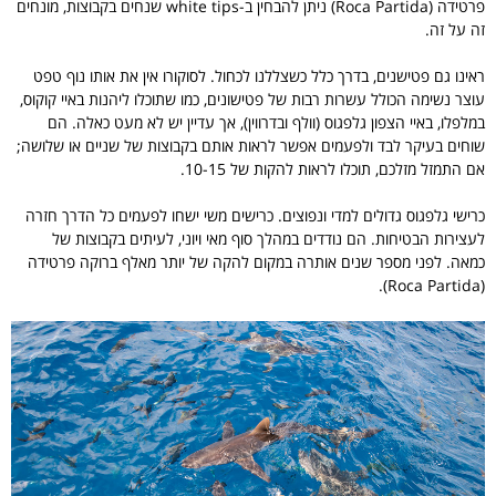
פרטידה (Roca Partida) ניתן להבחין ב-white tips שנחים בקבוצות, מונחים
זה על זה.
ראינו גם פטישנים, בדרך כלל כשצללנו לכחול. לסוקורו אין את אותו נוף טפט
עוצר נשימה הכולל עשרות רבות של פטישונים, כמו שתוכלו ליהנות באיי קוקוס,
במלפלו, באיי הצפון גלפגוס (וולף ובדרווין), אך עדיין יש לא מעט כאלה. הם
שוחים בעיקר לבד ולפעמים אפשר לראות אותם בקבוצות של שניים או שלושה;
אם התמזל מזלכם, תוכלו לראות להקות של 10-15.
כרישי גלפגוס גדולים למדי ונפוצים. כרישים משי ישחו לפעמים כל הדרך חזרה
לעצירות הבטיחות. הם נודדים במהלך סוף מאי ויוני, לעיתים בקבוצות של
כמאה. לפני מספר שנים אותרה במקום להקה של יותר מאלף ברוקה פרטידה
(Roca Partida).