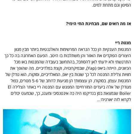
הסיפון וגם מתחת למים.
אז מה רואים שם, מבחינת החי הימי?
מנטה ריי
המנטות הענקיות הן ככל הנראה המרשימות והאלגנטיות ביותר מבין מגוון
היצורים הפוקדים את האזור והן משתלבות בו היטב. הפעם האחרונה בה כל כך
התרגשתי ולא ידעתי לאן להסתכל, בהתחשב בעובדה שהמנטות באו מכל
הכיוונים, הייתה ביאפ (Yap), שבמיקרונזיה, וקצת במלדיביים. מה שהופך את
חוויות צלילת המנטה לכל כך שונות בין יאפ, המאלדיביים, וסוקורו, הוא גודלן של
המנטות עצמן. בסוקורו, הן עצומות! הן מגיעות לרוחב של 5-6 מטרים, כפול
מגודלן של אלה ביעדים המזרחיים! המפגש עם המנטה ריי באתר הצלילה El
Boiler שנמצאת בסן בנדיקטו היה כה אינטנסיבי ומענג, כך, שכמעט יכולים
לקרוא לזה ׳אורגיה׳...