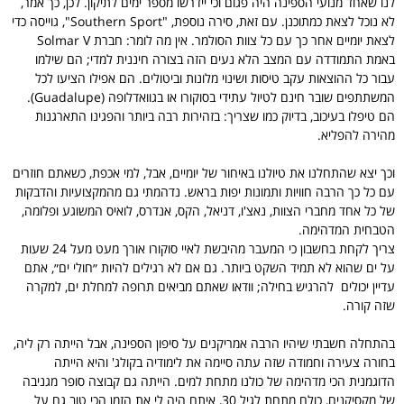
לנו שאחד מנועי הספינה היה פגום וכי יידרשו מספר ימים לתיקון. לכן, כך אמר,
לא נוכל לצאת כמתוכנן. עם זאת, סירה נוספת, "Southern Sport", גוייסה כדי
לצאת יומיים אחר כך עם כל צוות הסולמר. אין מה לומר: חברת Solmar V
באמת התמודדה עם המצב הלא נעים הזה בצורה חיננית למדי; הם שילמו
עבור כל ההוצאות עקב טיסות ושינוי מלונות וביטולים. הם אפילו הציעו לכל
המשתתפים שובר חינם לטיול עתידי בסוקורו או בגוואדלופה (Guadalupe).
הם טיפלו בעיכוב, בדיוק כמו שצריך: בזהירות רבה ביותר והפגינו התארגנות
מהירה להפליא.
וכך יצא שהתחלנו את טיולנו באיחור של יומיים, אבל, למי אכפת, כשאתם חוזרים
עם כל כך הרבה חוויות ותמונות יפות בראש. נדהמתי גם מהמקצועיות והדבקות
של כל אחד מחברי הצוות, נאצ'ו, דניאל, הקס, אנדרס, לואיס המשוגע ופלומה,
הטבחית המדהימה.
צריך לקחת בחשבון כי המעבר מהיבשת לאיי סוקורו אורך מעט מעל 24 שעות
על ים שהוא לא תמיד השקט ביותר. גם אם לא רגילים להיות ״חולי ים״, אתם
עדיין יכולים להרגיש בחילה; וודאו שאתם מביאים תרופה למחלת ים, למקרה
שזה קורה.
בהתחלה חשבתי שיהיו הרבה אמריקנים על סיפון הספינה, אבל הייתה רק ליה,
בחורה צעירה וחמודה שזה עתה סיימה את לימודיה בקולג' והיא הייתה
הדוגמנית הכי מדהימה של כולנו מתחת למים. הייתה גם קבוצה סופר מגניבה
של מקסיקנים, כולם מתחת לגיל 30, איתם היה לי את הזמן הכי טוב גם על