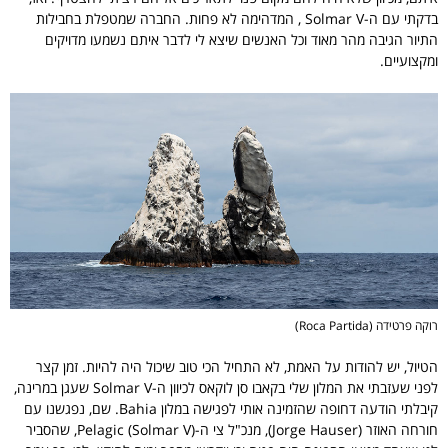
בדקתי עם ה-Solmar V , המדהימה לא פחות. החברה שמטפלת בחבילות
התיור הגיבה מהר מאוד וכל האנשים שיצא לי לדבר איתם נשמעו מדויקים
ומקצועיים.
רוקה פרטידה (Roca Partida)
הטיול, יש להודות על האמת, לא התחיל הכי טוב שיכול היה להיות. זמן קצר
לפני שעזבתי את המלון שלי בקאבו סן לוקאס לכיוון ה-Solmar V שעגן במרינה,
קיבלתי הודעה דחופה שהזמינה אותי לפגישה במלון Bahia. שם, נפגשנו עם
חורחה האוזר (Jorge Hauser), מנכ"ל צי ה-Pelagic (Solmar V), שהסביר