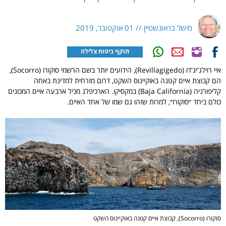
מישל בראונשטיין // 01 אוקטובר, 2019
תוקף ביטוח צלילה
איי רוילג'יג'דו (Revillagigedo), הידועים יותר בשם הרשמי סוקורו (Socorro),
הם קבוצת איים קטנה באוקיינוס השקט, דרום מזרחית למדינת באחה
קליפורניה (Baja California) במקסיקו. הארכיפלג מכיל ארבעה איים המכונים
כולם ביחד ״סוקורו״, למרות שזהו גם שמו של אחד האיים.
סוקורו (Socorro), קבוצת איים קטנה באוקיינוס השקט