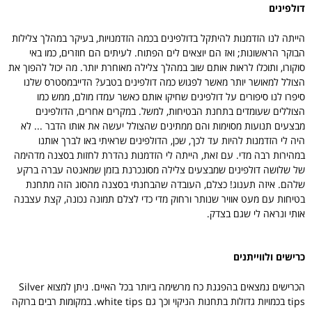
דולפינים
הייתה לנו הזדמנות להיתקל בדולפינים בכמה הזדמנויות, בעיקר במהלך צלילות
הבוקר הראשונות; ואז הם יוצאים לים הפתוח. לעיתים הם חוזרים, כמו באי
סוקורו, ותוכלו לראות אותם שוב במהלך צלילה מאוחרת יותר. מה יכול להפוך את
הצולל למאושר יותר מאשר לפגוש כמה דולפינים בטבע? הדייבמסטרס שלנו
סיפרו לנו סיפורים על דולפינים שחיקו אותם כאשר עמדו מולם, ממש כמו
הצוללים שעומדים בתחנת הבטיחות, למשל. במקרים אחרים, הדולפינים
מבצעים תנועות מסוימות והם ממתינים שהצולל יעשה את אותו הדבר ... לא
היה לי הזדמנות להיות עד לכך, שכן, הדולפינים שראיתי באו לברך אותנו
במהירות רבה מדי. עם זאת, הייתה לי הזדמנות נהדרת לחזות בסצנה מדהימה
של שלושה דולפינים שמבצעים צלילה מסונכרנת בזמן שמאנטה עברה ברקע
שלהם. איזה תענוג! כצלם, העובדה שהבחנתי בסצנה מהסוג הזה מתחנת
בטיחות עם מעט אוויר שנותר ורחוק מדי כדי לצלם תמונה נכונה, קצת עצבנה
אותי ונראה לי שגם בצדק.
כרישים ולווייתנים
הכרישים נמצאים בהפגנת כח מרשימה ביותר בכל האיים. ניתן למצוא Silver
tips בכמויות גדולות בתחנות הניקוי וכך גם white tips. במקומות רבים ברוקה